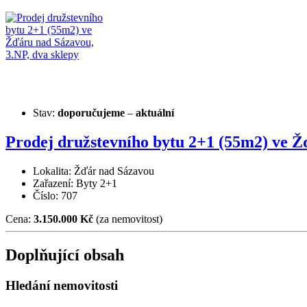
Stav:
doporučujeme
–
aktuální
Prodej družstevního bytu 2+1 (55m2) ve Ž
Lokalita: Žďár nad Sázavou
Zařazení: Byty 2+1
Číslo: 707
Cena:
3.150.000 Kč
(za nemovitost)
Doplňující obsah
Hledání nemovitosti