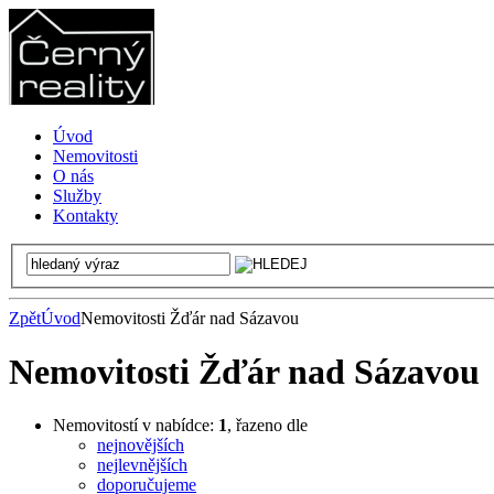
Úvod
Nemovitosti
O nás
Služby
Kontakty
Zpět
Úvod
Nemovitosti Žďár nad Sázavou
Nemovitosti Žďár nad Sázavou
Nemovitostí v nabídce:
1
, řazeno dle
nejnovějších
nejlevnějších
doporučujeme