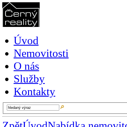
Úvod
Nemovitosti
O nás
Služby
Kontakty
Zpět
Úvod
Nabídka nemovito