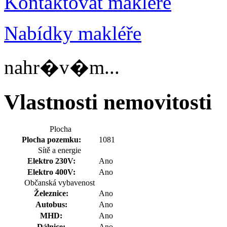
Kontaktovat makléře
Nabídky makléře
nahr�v�m...
Vlastnosti nemovitosti
Plocha
Plocha pozemku:
1081
Sítě a energie
Elektro 230V:
Ano
Elektro 400V:
Ano
Občanská vybavenost
Železnice:
Ano
Autobus:
Ano
MHD:
Ano
Dálnice:
Ano