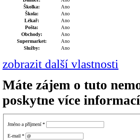
Školka:
Ano
Škola:
Ano
Lékař:
Ano
Pošta:
Ano
Obchody:
Ano
Supermarket:
Ano
Služby:
Ano
zobrazit další vlastnosti
Máte zájem o tuto nemo
poskytne více informací
Jméno a příjmení
*
E-mail
*